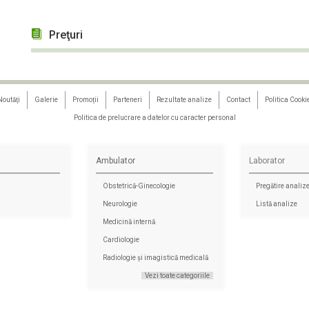
Preţuri
Noutăţi
Galerie
Promoții
Parteneri
Rezultate analize
Contact
Politica Cooki
Politica de prelucrare a datelor cu caracter personal
Ambulator
Laborator
Obstetrică-Ginecologie
Pregătire analiz
i
Neurologie
Listă analize
Medicină internă
Cardiologie
Radiologie și imagistică medicală
Vezi toate categoriile