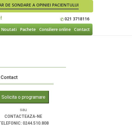
R DE SONDARE A OPINIEI PACIENTULUI
021 3718116
Noutati
Pachete
Consiliere online
Contact
Contact
Solicita o programare
sau
CONTACTEAZA-NE
TELEFONIC: 0244.510.808