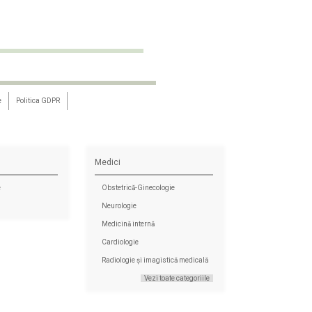
e
Politica GDPR
Medici
e
Obstetrică-Ginecologie
Neurologie
Medicină internă
Cardiologie
Radiologie și imagistică medicală
Vezi toate categoriile