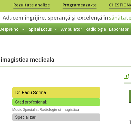
Rezultate analize
Programeaza-te
CHESTIONA
Despre noi
Spital Lotus
Ambulator
Radiologie
Laborator
i imagistica medicala
Dr. Radu Sorina
Grad profesional:
Medic Specialist Radiologie si Imagistica
Specializari: