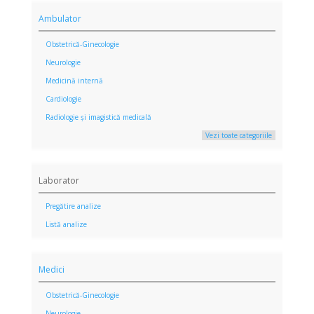
Ambulator
Obstetrică-Ginecologie
Neurologie
Medicină internă
Cardiologie
Radiologie și imagistică medicală
Vezi toate categoriile
Laborator
Pregătire analize
Listă analize
Medici
Obstetrică-Ginecologie
Neurologie