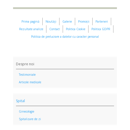
Prima pagină
Noutăţi
Galerie
Promoții
Parteneri
Rezultate analize
Contact
Politica Cookie
Politica GDPR
Politica de prelucrare a datelor cu caracter personal
Despre noi
Testimoniale
Articole medicale
Spital
Ginecologie
Spitalizare de zi