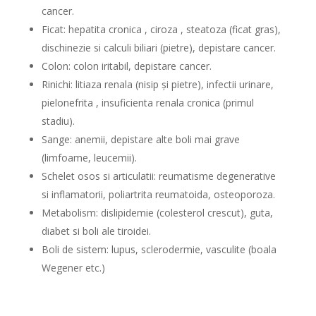
cancer.
Ficat: hepatita cronica , ciroza , steatoza (ficat gras),
dischinezie si calculi biliari (pietre), depistare cancer.
Colon: colon iritabil, depistare cancer.
Rinichi: litiaza renala (nisip și pietre), infectii urinare,
pielonefrita , insuficienta renala cronica (primul
stadiu).
Sange: anemii, depistare alte boli mai grave
(limfoame, leucemii).
Schelet osos si articulatii: reumatisme degenerative
si inflamatorii, poliartrita reumatoida, osteoporoza.
Metabolism: dislipidemie (colesterol crescut), guta,
diabet si boli ale tiroidei.
Boli de sistem: lupus, sclerodermie, vasculite (boala
Wegener etc.)