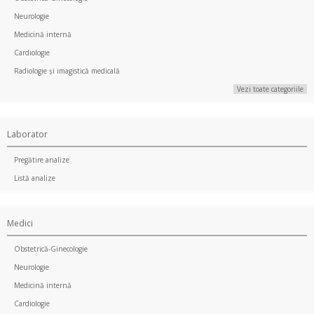
Neurologie
Medicină internă
Cardiologie
Radiologie și imagistică medicală
Vezi toate categoriile
Laborator
Pregătire analize
Listă analize
Medici
Obstetrică-Ginecologie
Neurologie
Medicină internă
Cardiologie