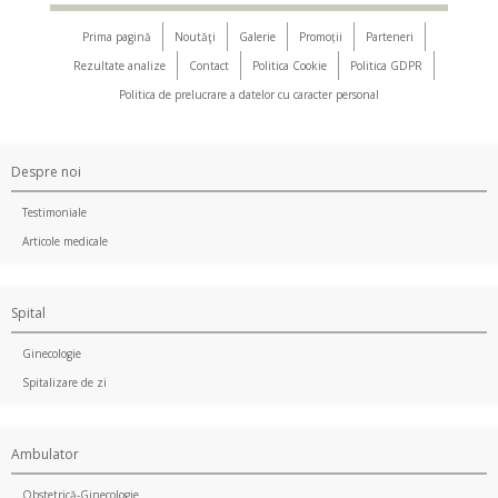
Prima pagină
Noutăţi
Galerie
Promoții
Parteneri
Rezultate analize
Contact
Politica Cookie
Politica GDPR
Politica de prelucrare a datelor cu caracter personal
Despre noi
Testimoniale
Articole medicale
Spital
Ginecologie
Spitalizare de zi
Ambulator
Obstetrică-Ginecologie