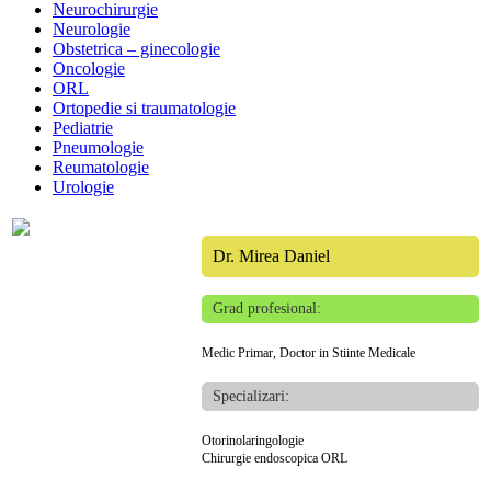
Neurochirurgie
Neurologie
Obstetrica – ginecologie
Oncologie
ORL
Ortopedie si traumatologie
Pediatrie
Pneumologie
Reumatologie
Urologie
Dr. Mirea Daniel
Grad profesional:
Medic Primar, Doctor in Stiinte Medicale
Specializari:
Otorinolaringologie
Chirurgie endoscopica ORL