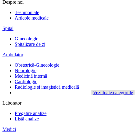
Despre noi
Testimoniale
Articole medicale
Spital
Ginecologie
Spitalizare de zi
Ambulator
Obstetrică-Ginecologie
Neurologie
Medicină internă
Cardiologie
Radiologie și imagistică medicală
Vezi toate categoriile
Laborator
Pregătire analize
Listă analize
Medici