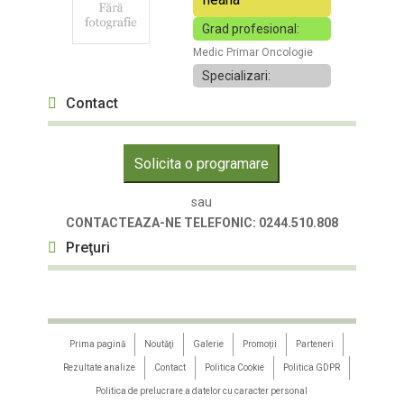
Grad profesional:
Medic Primar Oncologie
Specializari:
Contact
Solicita o programare
sau
CONTACTEAZA-NE TELEFONIC: 0244.510.808
Preţuri
Prima pagină
Noutăţi
Galerie
Promoții
Parteneri
Rezultate analize
Contact
Politica Cookie
Politica GDPR
Politica de prelucrare a datelor cu caracter personal