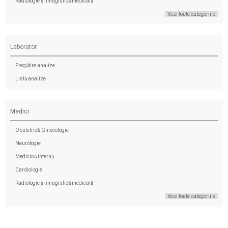
Radiologie și imagistică medicală
Vezi toate categoriile
Laborator
Pregătire analize
Listă analize
Medici
Obstetrică-Ginecologie
Neurologie
Medicină internă
Cardiologie
Radiologie și imagistică medicală
Vezi toate categoriile