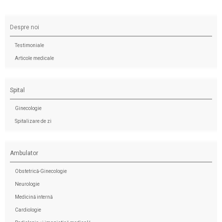
Despre noi
Testimoniale
Articole medicale
Spital
Ginecologie
Spitalizare de zi
Ambulator
Obstetrică-Ginecologie
Neurologie
Medicină internă
Cardiologie