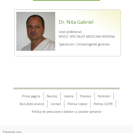
Dr. Nita Gabriel
Grad profesional:
MEDIC SPECIALIST MEDICINA INTERNA
Specializari: Ultrasonografie generala
Prima pagină
Noutăţi
Galerie
Promoții
Parteneri
Rezultate analize
Contact
Politica Cookie
Politica GDPR
Politica de prelucrare a datelor cu caracter personal
Despre noi