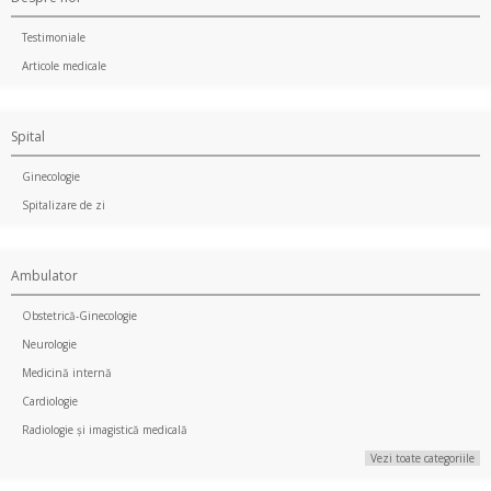
Testimoniale
Articole medicale
Spital
Ginecologie
Spitalizare de zi
Ambulator
Obstetrică-Ginecologie
Neurologie
Medicină internă
Cardiologie
Radiologie și imagistică medicală
Vezi toate categoriile