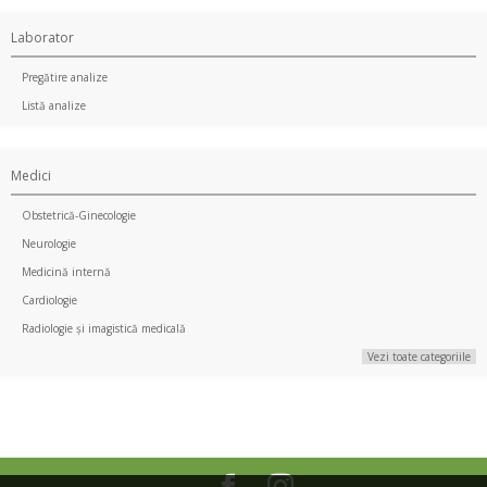
Laborator
Pregătire analize
Listă analize
Medici
Obstetrică-Ginecologie
Neurologie
Medicină internă
Cardiologie
Radiologie și imagistică medicală
Vezi toate categoriile