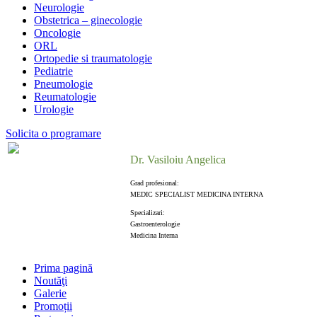
Neurologie
Obstetrica – ginecologie
Oncologie
ORL
Ortopedie si traumatologie
Pediatrie
Pneumologie
Reumatologie
Urologie
Solicita o programare
Dr. Vasiloiu Angelica
Grad profesional:
MEDIC SPECIALIST MEDICINA INTERNA
Specializari:
Gastroenterologie
Medicina Interna
Prima pagină
Noutăţi
Galerie
Promoții