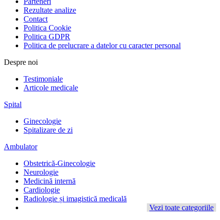
Parteneri
Rezultate analize
Contact
Politica Cookie
Politica GDPR
Politica de prelucrare a datelor cu caracter personal
Despre noi
Testimoniale
Articole medicale
Spital
Ginecologie
Spitalizare de zi
Ambulator
Obstetrică-Ginecologie
Neurologie
Medicină internă
Cardiologie
Radiologie și imagistică medicală
Vezi toate categoriile